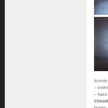
Acest
– exte
– baza
Chese
Putem 