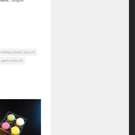
mbalaje plastic biscuiti
 pentru biscuiti