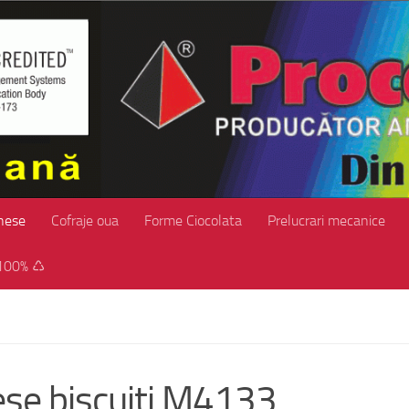
hese
Cofraje oua
Forme Ciocolata
Prelucrari mecanice
100% ♺
se biscuiti M4133