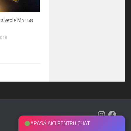
4 alveole M4158
2018
APASĂ AICI PENTRU CHAT