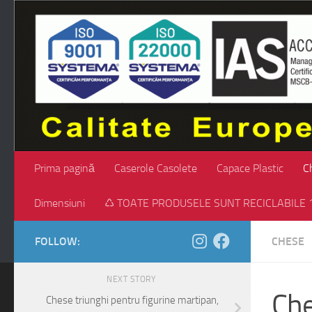
Skip to content
Prima pagină
Caserole Casolete
Capace Plastic
C
Dimensiuni
♺ TOATE PRODUSELE SUNT RECICLABILE 
FOLLOW:
CHESE
NEXT STORY
Che
Chese triunghi pentru figurine martipan,