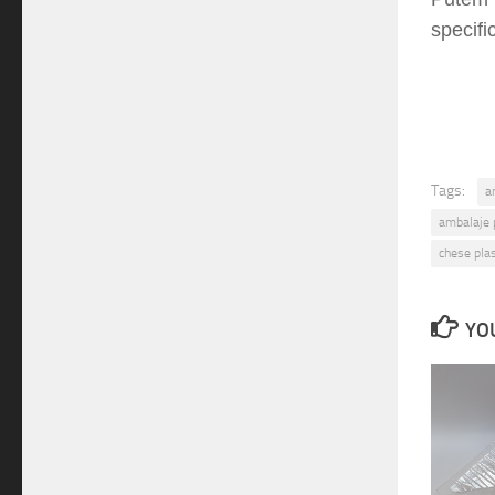
specific
Tags:
a
ambalaje p
chese plas
YOU