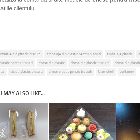
atiile clientului.
mbalaje din plastic biscuiti
ambalaje din plastic pentru biscuiti
ambalaje plastic
a
lastic pentru biscuiti
chese din plastic
chese din plastic biscuiti
chese din plastic
tic
chese plastic biscuiti
chese plastic pentru biscuiti
Clamshell
container
 MAY ALSO LIKE...