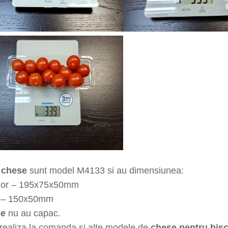
e
chese
sunt model M4133 si au dimensiunea:
rior – 195x75x50mm
 – 150x50mm
le
nu au capac.
realiza la comanda si alte modele de
chese pentru bisc