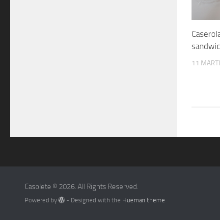
Caserola
sandwi
11 MARTI
Casolete © 2026. All Rights Reserved.
Powered by
- Designed with the
Hueman theme