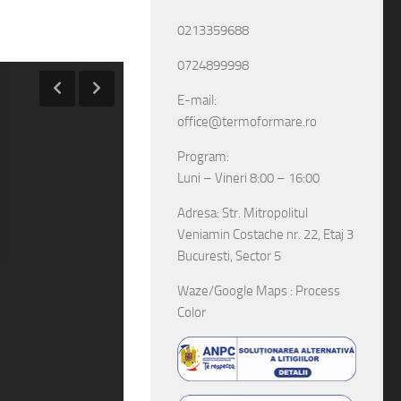
0213359688
0724899998
E-mail:
office@termoformare.ro
Program:
Luni – Vineri 8:00 – 16:00
Adresa: Str. Mitropolitul
Veniamin Costache nr. 22, Etaj 3
Bucuresti, Sector 5
Waze/Google Maps : Process
Color