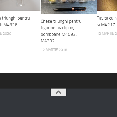
 triunghi pentru
Tavita cu 
Chese triunghi pentru
ch M4326
si M4217
figurine martipan,
E 2020
12 MARTIE 
bomboane M4093,
M4332
12 MARTIE 2018