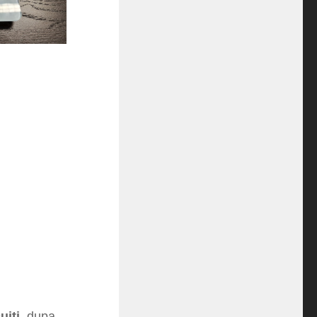
uiti
, dupa