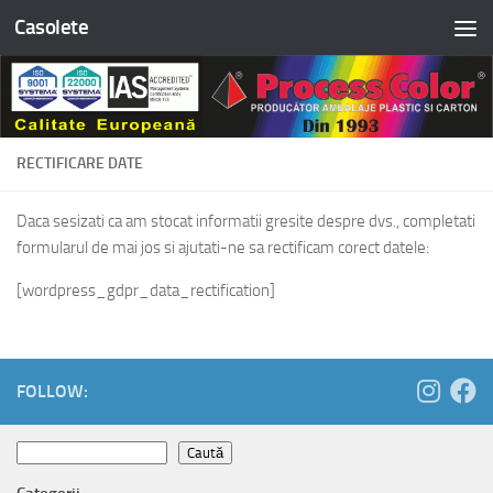
Casolete
Skip to content
RECTIFICARE DATE
Daca sesizati ca am stocat informatii gresite despre dvs., completati
formularul de mai jos si ajutati-ne sa rectificam corect datele:
[wordpress_gdpr_data_rectification]
FOLLOW:
Caută
Caută