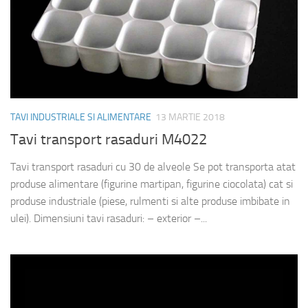
TAVI INDUSTRIALE SI ALIMENTARE
13 MARTIE 2018
Tavi transport rasaduri M4022
Tavi transport rasaduri cu 30 de alveole Se pot transporta atat
produse alimentare (figurine martipan, figurine ciocolata) cat si
produse industriale (piese, rulmenti si alte produse imbibate in
ulei). Dimensiuni tavi rasaduri: – exterior –...