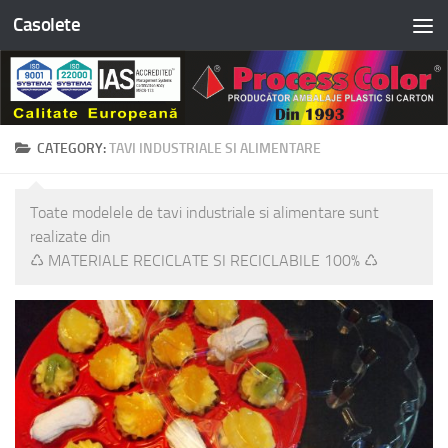
Casolete
Skip to content
CATEGORY:
TAVI INDUSTRIALE SI ALIMENTARE
Toate modelele de tavi industriale si alimentare sunt
realizate din
♺ MATERIALE RECICLATE SI RECICLABILE 100% ♺