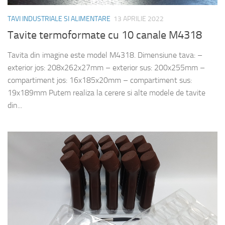
TAVI INDUSTRIALE SI ALIMENTARE
13 APRILIE 2022
Tavite termoformate cu 10 canale M4318
Tavita din imagine este model M4318. Dimensiune tava: –
exterior jos: 208x262x27mm – exterior sus: 200x255mm –
compartiment jos: 16x185x20mm – compartiment sus:
19x189mm Putem realiza la cerere si alte modele de tavite
din...