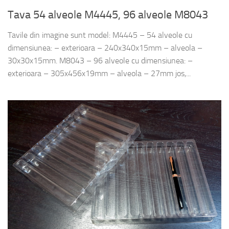
Tava 54 alveole M4445, 96 alveole M8043
Tavile din imagine sunt model: M4445 – 54 alveole cu
dimensiunea: – exterioara – 240x340x15mm – alveola –
30x30x15mm. M8043 – 96 alveole cu dimensiunea: –
exterioara – 305x456x19mm – alveola – 27mm jos,...