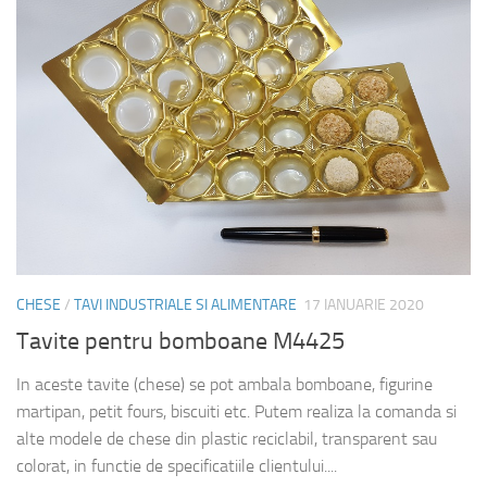
CHESE
/
TAVI INDUSTRIALE SI ALIMENTARE
17 IANUARIE 2020
Tavite pentru bomboane M4425
In aceste tavite (chese) se pot ambala bomboane, figurine
martipan, petit fours, biscuiti etc. Putem realiza la comanda si
alte modele de chese din plastic reciclabil, transparent sau
colorat, in functie de specificatiile clientului....