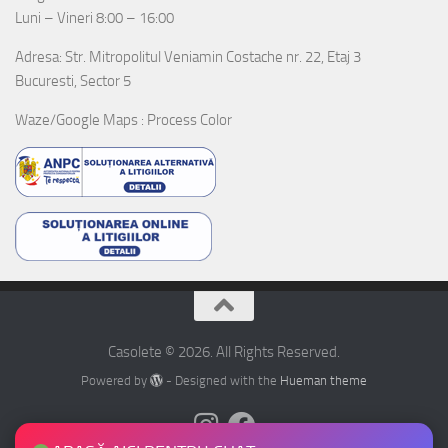
Luni – Vineri 8:00 – 16:00
Adresa: Str. Mitropolitul Veniamin Costache nr. 22, Etaj 3
Bucuresti, Sector 5
Waze/Google Maps : Process Color
Casolete © 2026. All Rights Reserved.
Powered by
- Designed with the
Hueman theme