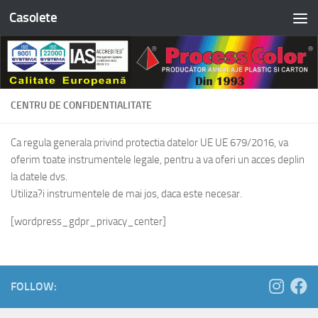
Casolete
Skip to content
CENTRU DE CONFIDENTIALITATE
Ca regula generala privind protectia datelor UE UE 679/2016, va
oferim toate instrumentele legale, pentru a va oferi un acces deplin
la datele dvs.
Utiliza?i instrumentele de mai jos, daca este necesar.
[wordpress_gdpr_privacy_center]
FOLLOW: