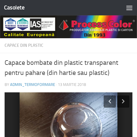
Casolete
Skip to content
CAPACE DIN PLASTIC
Capace bombate din plastic transparent
pentru pahare (din hartie sau plastic)
BY
ADMIN_TERMOFORMARE
·
13 MARTIE 2018