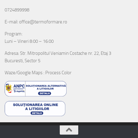
0724899998
E-mail: office@termoformare.ro
Program:
Luni – Vineri 8:00 – 16:00
Adresa: Str. Mitropolitul Veniamin Costache nr. 22, Etaj 3
Bucuresti, Sector 5
Waze/Google Maps : Process Color