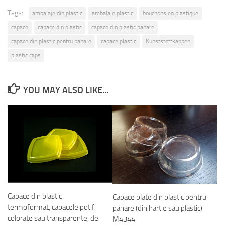
Tags:
ambalaje din plastic
ambalaje plastic
bouchons en plastique
capace
capace din plastic
capace din plastic pahare
capace din plastic pentru pahare
capace plastic
Kunststoffkappen
plastic caps
YOU MAY ALSO LIKE...
Capace din plastic
Capace plate din plastic pentru
termoformat, capacele pot fi
pahare (din hartie sau plastic)
colorate sau transparente, de
M4344