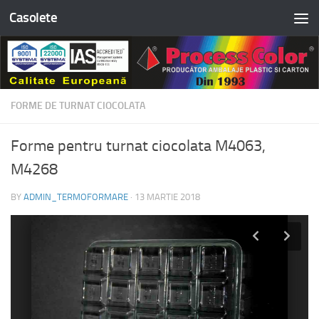
Casolete
Skip to content
FORME DE TURNAT CIOCOLATA
Forme pentru turnat ciocolata M4063,
M4268
BY
ADMIN_TERMOFORMARE
·
13 MARTIE 2018