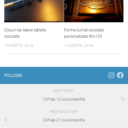
Discuri de taiere tablete
Forme turnat ciocolata
ciocolata
personalizate M4170
13 MARTIE 2018
13 MARTIE 2018
FOLLOW:
NEXT STORY
Cofraje 12 oua prepelite
PREVIOUS STORY
Cofraje 21 oua prepelite