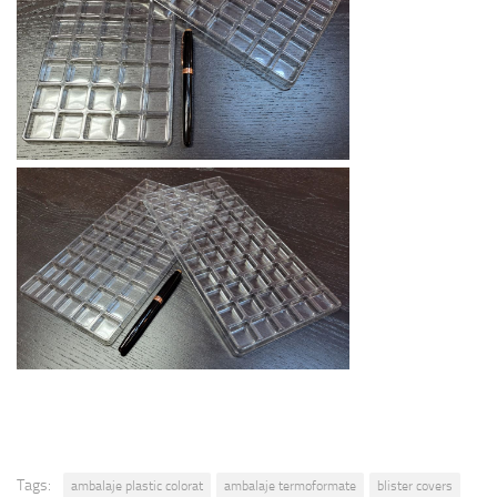
Tags:
ambalaje plastic colorat
ambalaje termoformate
blister covers