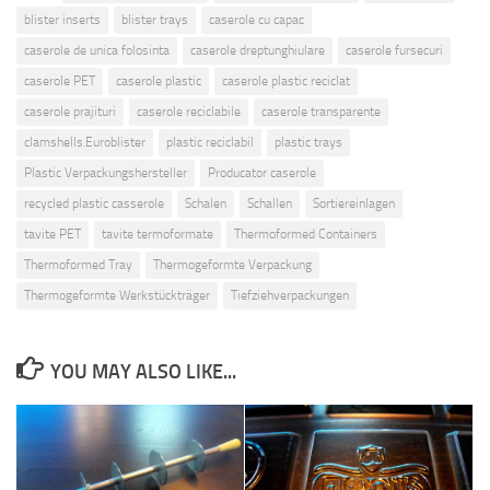
blister inserts
blister trays
caserole cu capac
caserole de unica folosinta
caserole dreptunghiulare
caserole fursecuri
caserole PET
caserole plastic
caserole plastic reciclat
caserole prajituri
caserole reciclabile
caserole transparente
clamshells.Euroblister
plastic reciclabil
plastic trays
Plastic Verpackungshersteller
Producator caserole
recycled plastic casserole
Schalen
Schallen
Sortiereinlagen
tavite PET
tavite termoformate
Thermoformed Containers
Thermoformed Tray
Thermogeformte Verpackung
Thermogeformte Werkstückträger
Tiefziehverpackungen
YOU MAY ALSO LIKE...