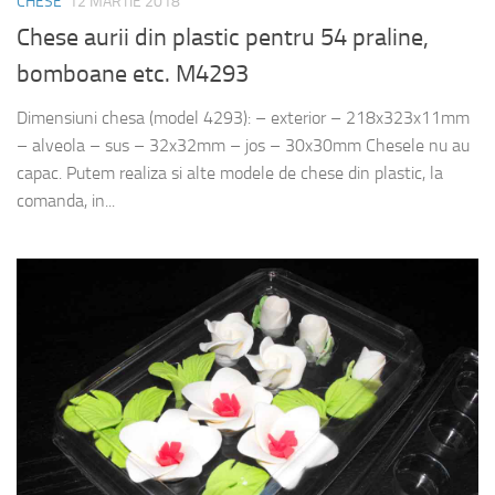
CHESE
12 MARTIE 2018
Chese aurii din plastic pentru 54 praline,
bomboane etc. M4293
Dimensiuni chesa (model 4293): – exterior – 218x323x11mm
– alveola – sus – 32x32mm – jos – 30x30mm Chesele nu au
capac. Putem realiza si alte modele de chese din plastic, la
comanda, in...