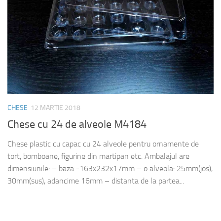
CHESE
12 MARTIE 2018
Chese cu 24 de alveole M4184
Chese plastic cu capac cu 24 alveole pentru ornamente de
tort, bomboane, figurine din martipan etc. Ambalajul are
dimensiunile: – baza -163x232x17mm – o alveola: 25mm(jos),
30mm(sus), adancime 16mm – distanta de la partea...