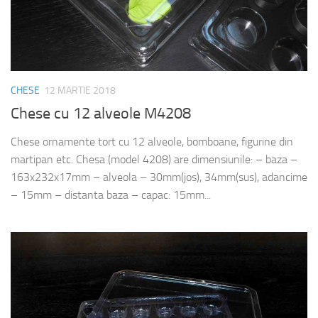
CHESE
12 MARTIE 2018
Chese cu 12 alveole M4208
Chese ornamente tort cu 12 alveole, bomboane, figurine din
martipan etc. Chesa (model 4208) are dimensiunile: – baza –
163x232x17mm – alveola – 30mm(jos), 34mm(sus), adancime
– 15mm – distanta baza – capac: 15mm...