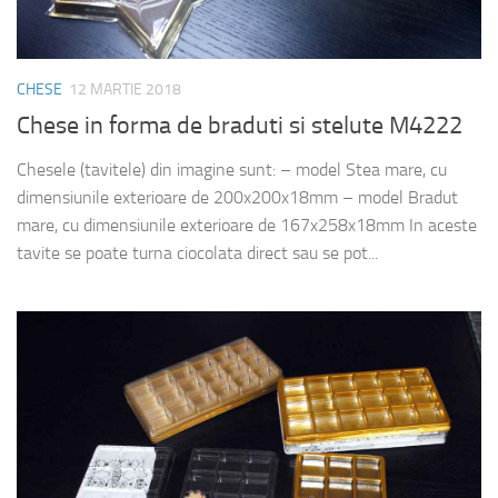
CHESE
12 MARTIE 2018
Chese in forma de braduti si stelute M4222
Chesele (tavitele) din imagine sunt: – model Stea mare, cu
dimensiunile exterioare de 200x200x18mm – model Bradut
mare, cu dimensiunile exterioare de 167x258x18mm In aceste
tavite se poate turna ciocolata direct sau se pot...