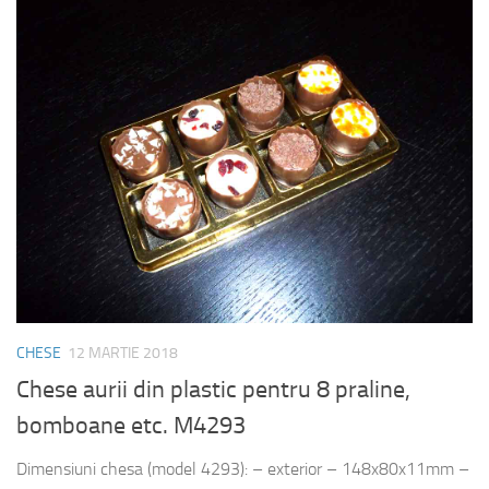
CHESE
12 MARTIE 2018
Chese aurii din plastic pentru 8 praline,
bomboane etc. M4293
Dimensiuni chesa (model 4293): – exterior – 148x80x11mm –