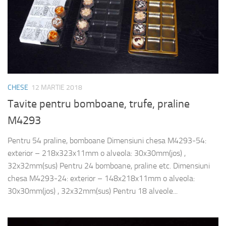
CHESE
12 MARTIE 2018
Tavite pentru bomboane, trufe, praline
M4293
Pentru 54 praline, bomboane Dimensiuni chesa M4293-54:
exterior – 218x323x11mm o alveola: 30x30mm(jos) ,
32x32mm(sus) Pentru 24 bomboane, praline etc. Dimensiuni
chesa M4293-24: exterior – 148x218x11mm o alveola:
30x30mm(jos) , 32x32mm(sus) Pentru 18 alveole...