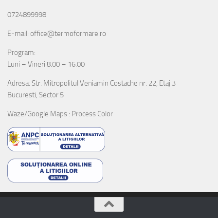
0724899998
E-mail: office@termoformare.ro
Program:
Luni – Vineri 8:00 – 16:00
Adresa: Str. Mitropolitul Veniamin Costache nr. 22, Etaj 3
Bucuresti, Sector 5
Waze/Google Maps : Process Color