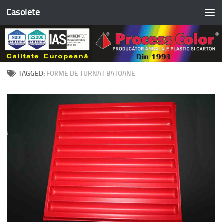
Casolete
Skip to content
TAGGED:
FORME DE TURNAT BATOANE