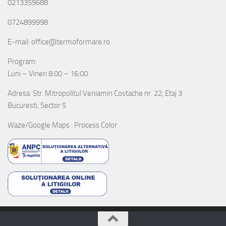
0213359688
0724899998
E-mail: office@termoformare.ro
Program:
Luni – Vineri 8:00 – 16:00
Adresa: Str. Mitropolitul Veniamin Costache nr. 22, Etaj 3
Bucuresti, Sector 5
Waze/Google Maps : Process Color