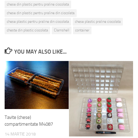
chese din plastic pentru praline ciocolata
chese din plastic pentru praline din ciocolata
chese plastic pentru praline din ciocolata
chese plastic praline ciocolata
cheste din plastic ciocolata
Clamshell
container
YOU MAY ALSO LIKE...
Tavite (chese)
compartimentate M4087
14 MARTIE 2018