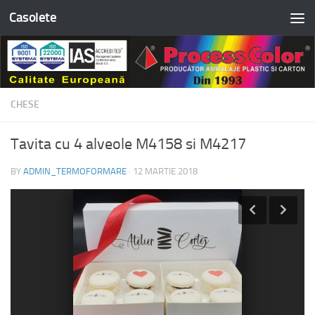
Casolete
Skip to content
CHESE
Tavita cu 4 alveole M4158 si M4217
BY
ADMIN_TERMOFORMARE
·
12 MARTIE 2018