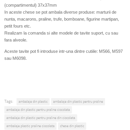
(compartimentul) 37x37mm
In aceste chese se pot ambala diverse produse: marturii de
nunta, macarons, praline, trufe, bomboane, figurine martipan,
petit fours etc.
Realizam la comanda si alte modele de tavite suport, cu sau
fara alveole.
Aceste tavite pot fi introduse intr-una dintre cutiile: M566, M597
sau M6098.
Tags:
ambalaje din plastic
ambalaje din plastic pentru praline
ambalaje din plastic pentru praline ciocolata
ambalaje din plastic pentru praline din ciocolata
ambalaje plastic praline ciocolata
chese din plastic