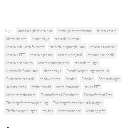
Tags:
ambalaje plastic colorat
ambalaje termoformate
blister covers
blister inserts
blister trays
caserole cu capac
caserole de unica folosinta
caserole dreptunghiulare
caserole fursecuri
caserole PET
caserole plastic
caserole prajituri
caserole reciclabile
caserole sandwich
caserole transparente
caserole triunghi
clamshells.Euroblister
plastic trays
Plastic Verpackungshersteller
Producator caserole
sandwich tray
Schalen
Schallen
Sortiereinlagen
sweets boxes
tavita biscuiti
tavita macarons
tavite PET
tavite termoformate
Thermoformed Containers
Thermoformed Tray
Thermogeformte Verpackung
Thermogeformte Werkstückträger
Tiefziehverpackungen
toy box
transparent box
wedding gifts