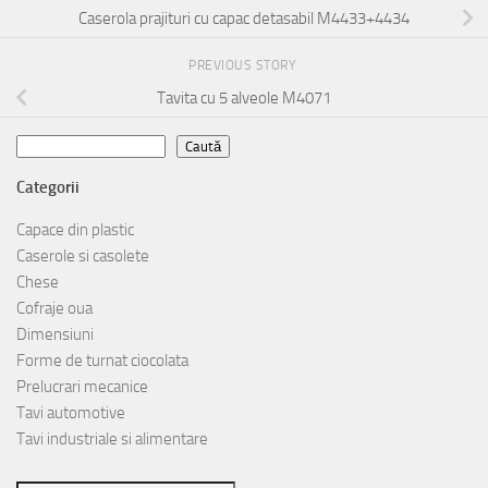
Caserola prajituri cu capac detasabil M4433+4434
PREVIOUS STORY
Tavita cu 5 alveole M4071
Caută
Caută
Categorii
Capace din plastic
Caserole si casolete
Chese
Cofraje oua
Dimensiuni
Forme de turnat ciocolata
Prelucrari mecanice
Tavi automotive
Tavi industriale si alimentare