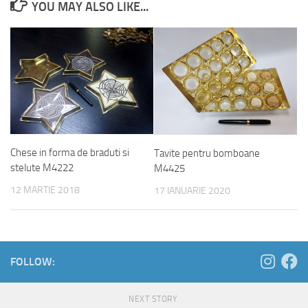
YOU MAY ALSO LIKE...
Chese in forma de braduti si
Tavite pentru bomboane
stelute M4222
M4425
12 MARTIE 2018
17 IANUARIE 2020
FOLLOW:
NEXT STORY