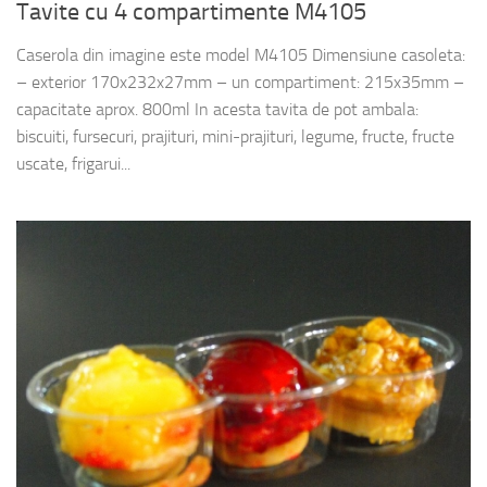
Tavite cu 4 compartimente M4105
Caserola din imagine este model M4105 Dimensiune casoleta:
– exterior 170x232x27mm – un compartiment: 215x35mm –
capacitate aprox. 800ml In acesta tavita de pot ambala:
biscuiti, fursecuri, prajituri, mini-prajituri, legume, fructe, fructe
uscate, frigarui...