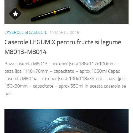
CASEROLE SI CASOLETE
14 MARTIE 2018
Caserole LEGUMIX pentru fructe si legume
M8013-M8014
Baza caserola M8013 – exterior (sus):188x117x100mm –
baza (jos): 140×70mm – capacitate – aprox.1650ml Capac
caserola M8014 – exterior (sus): 190x118x35mm – baza (jos):
150x80mm – capacitate – aprox.550ml In acesta caserola se
pot...