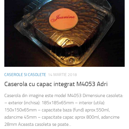
CASEROLE SI CASOLETE
14 MARTIE 2018
Caserola cu capac integrat M4053 Adri
Caserola din imagine este model M4053 Dimensiune casoleta:
– exterior (inchisa): 185x185x65mm – interior (utila):
150x150x65mm – capacitate baza (fund) aprox.550ml,
adancime 45mm – capacitate capac aprox 800ml, adancime
28mm Aceasta casoleta se poate...