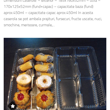
Dimensiuni caserole: – exterior – 185x160x52mm – utila –
170x125x52mm (fund+capac) – capacitate baza (fund)
aprox.450ml – capacitate capac aprox.450ml In acesta
caserola se pot ambala prajituri, fursecuri, fructe uscate, nuci,
smochine, merisoare, curmale,...