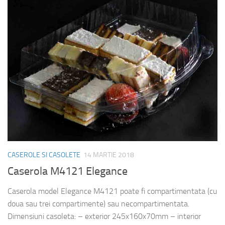
CASEROLE SI CASOLETE
14 MARTIE 2018
Caserola M4121 Elegance
Caserola model Elegance M4121 poate fi compartimentata (cu
doua sau trei compartimente) sau necompartimentata.
Dimensiuni casoleta: – exterior 245x160x70mm – interior