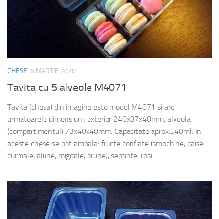
CHESE
6 MARTIE 2020
Tavita cu 5 alveole M4071
Tavita (chesa) din imagine este model M4071 si are
urmatoarele dimensiuni: exterior 240x87x40mm, alveola
(compartimentul) 73x40x40mm. Capacitate aprox.540ml. In
aceste chese se pot ambala: fructe confiate (smochine, caise,
curmale, alune, migdale, prune), seminte, rosii...