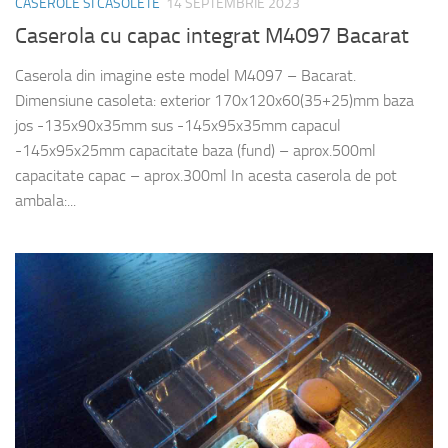
CASEROLE SI CASOLETE
14 SEPTEMBRIE 2023
Caserola cu capac integrat M4097 Bacarat
Caserola din imagine este model M4097 – Bacarat.
Dimensiune casoleta: exterior 170x120x60(35+25)mm baza
jos -135x90x35mm sus -145x95x35mm capacul
-145x95x25mm capacitate baza (fund) – aprox.500ml
capacitate capac – aprox.300ml In acesta caserola de pot
ambala:...