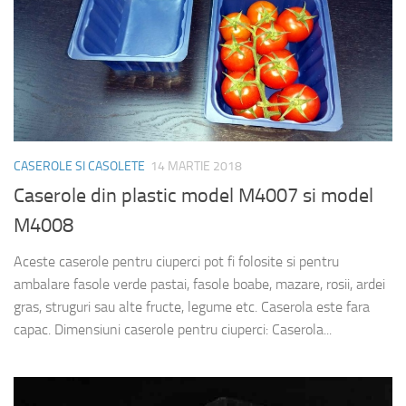
CASEROLE SI CASOLETE
14 MARTIE 2018
Caserole din plastic model M4007 si model
M4008
Aceste caserole pentru ciuperci pot fi folosite si pentru
ambalare fasole verde pastai, fasole boabe, mazare, rosii, ardei
gras, struguri sau alte fructe, legume etc. Caserola este fara
capac. Dimensiuni caserole pentru ciuperci: Caserola...