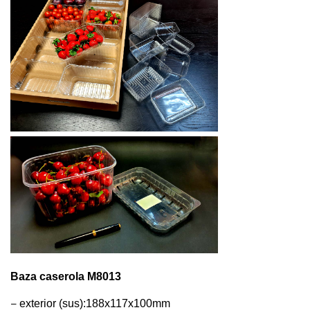
Baza caserola M8013
–
exterior (sus):188x
117x
100mm