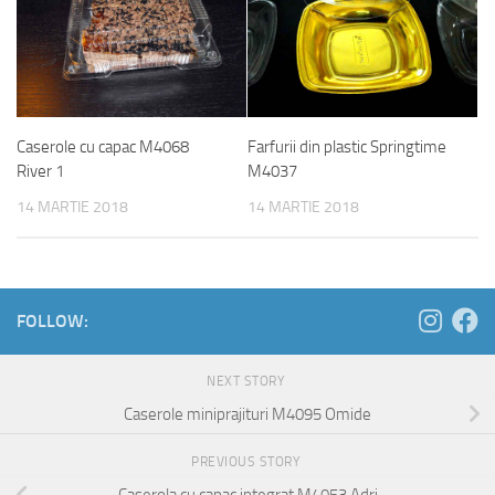
Caserole cu capac M4068
Farfurii din plastic Springtime
River 1
M4037
14 MARTIE 2018
14 MARTIE 2018
FOLLOW:
NEXT STORY
Caserole miniprajituri M4095 Omide
PREVIOUS STORY
Caserola cu capac integrat M4053 Adri