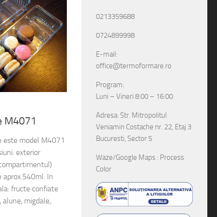
0213359688
0724899998
E-mail:
office@termoformare.ro
Program:
Luni – Vineri 8:00 – 16:00
Adresa: Str. Mitropolitul
le M4071
Veniamin Costache nr. 22, Etaj 3
Bucuresti, Sector 5
ine este model M4071
uni: exterior
Waze/Google Maps : Process
compartimentul)
Color
aprox.540ml. In
a: fructe confiate
, alune, migdale,