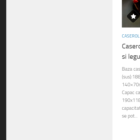
CASEROLE
Caser
si le
Baza cas
(sus):18
140×70m
Capac ca
190x118
capacita
se pot...