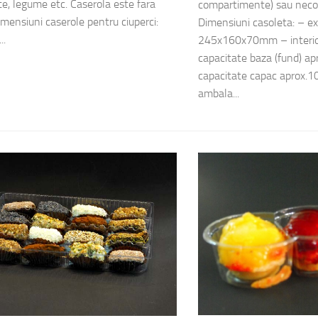
te, legume etc. Caserola este fara
compartimente) sau nec
imensiuni caserole pentru ciuperci:
Dimensiuni casoleta: – ex
..
245x160x70mm – inter
capacitate baza (fund) a
capacitate capac aprox.
ambala...