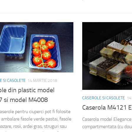
 SI CASOLETE
14 MARTIE 2018
le din plastic model
CASEROLE SI CASOLETE
14
 si model M4008
Caserola M4121 E
serole pentru ciuperci pot fi folosite
u ambalare fasole verde pastai, fasole
Caserola model Elegance
zare, rosii, ardei gras, struguri sau
compartimentata (cu doua