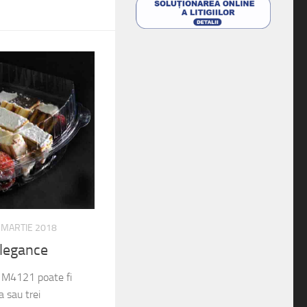
 MARTIE 2018
legance
 M4121 poate fi
 sau trei