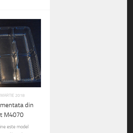
 MARTIE 2018
imentata din
nt M4070
gine este model