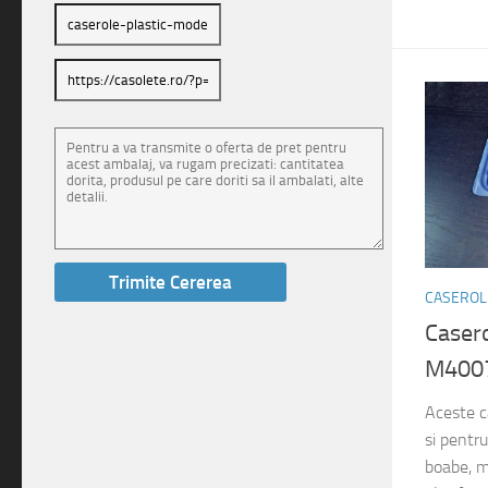
CASEROLE
Casero
M4007
Aceste ca
si pentr
boabe, ma