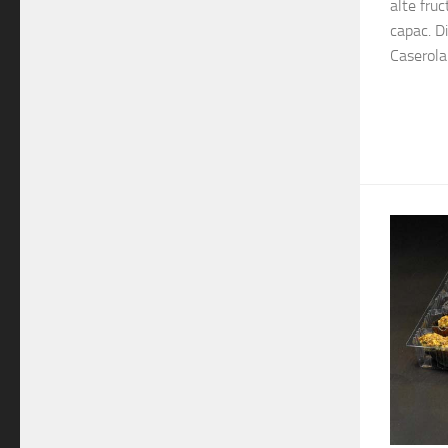
alte fruc
capac. D
Caserola.