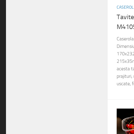
CASEROLE
Tavit
M410
Caserola
Dimensiu
170x232
215x35m
acesta ta
prajituri
uscate, fr