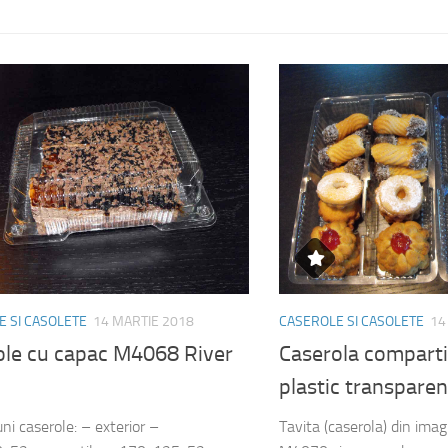
 SI CASOLETE
14 MARTIE 2018
CASEROLE SI CASOLETE
14
ole cu capac M4068 River
Caserola compart
plastic transpare
ni caserole: – exterior –
Tavita (caserola) din ima