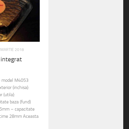
 MARTIE 2018
 integrat
te model M4053
erior (inchisa):
(utila):
ate baza (fund)
45mm – capacitate
ncime 28mm Aceasta