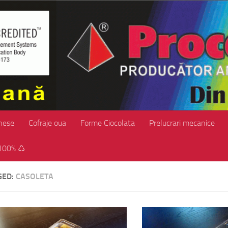
hese
Cofraje oua
Forme Ciocolata
Prelucrari mecanice
100% ♺
GED:
CASOLETA