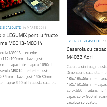
 SI CASOLETE
14 MARTIE 2018
ole LEGUMIX pentru fructe
CASEROLE SI CASOLETE
14
gume M8013-M8014
Caserola cu capac
erola M8013 – exterior
M4053 Adri
8x117x100mm – baza (jos):
m – capacitate – aprox.1650ml
Caserola din imagine es
serola M8014 – exterior (sus):
Dimensiune casoleta: – ext
x35mm – baza (jos): 150x80mm –
185x185x65mm – interior 
te – aprox.550ml In acesta caserola
150x150x65mm – capacit
aprox.550ml, adancime 
capac aprox 800ml, ada
casoleta se poate...