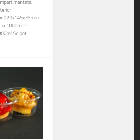
ompartimentata.
terior
ior 220x145x35mm –
prox.1000ml –
1000ml Se pot