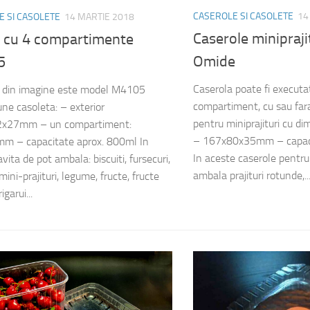
CASEROLE SI CASOLETE
14
 SI CASOLETE
14 MARTIE 2018
Caserole minipraj
e cu 4 compartimente
Omide
5
Caserola poate fi executa
 din imagine este model M4105
compartiment, cu sau far
ne casoleta: – exterior
pentru miniprajituri cu di
x27mm – un compartiment:
– 167x80x35mm – capaci
m – capacitate aprox. 800ml In
In aceste caserole pentru 
vita de pot ambala: biscuiti, fursecuri,
ambala prajituri rotunde,..
, mini-prajituri, legume, fructe, fructe
igarui...