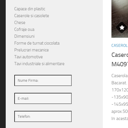
Capace din plastic
Caserole si casolete
Chese
Cofraje oua
Dimensiuni
Forme de turnat ciocolata
CASEROLE
Prelucrari mecanice
Casero
Tavi automotive
M4097
Tavi industriale si alimentare
Caserola
Bacarat.
170x120
-135x90
-145x95
aprox.50
In acesta