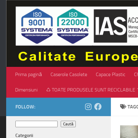
Skip to content
Prima pagină
Caserole Casolete
Capace Plastic
C
Dimensiuni
♺ TOATE PRODUSELE SUNT RECICLABILE 
FOLLOW:
TAG
Caută
Caută
Categorii