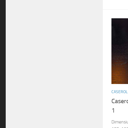
CASEROLE
Caser
1
Dimensiu