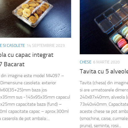
 SI CASOLETE
14 SEPTEMBRIE 2023
la cu capac integrat
CHESE
6 MARTIE 2020
 Bacarat
Tavita cu 5 alveo
 din imagine este model M4097 –
Tavita (chesa) din imag
 Dimensiune casoleta: exterior
si are urmatoarele dimensi
x60(35+25)mm baza jos
240x87x40mm, alveola (
x35mm sus -145x95x35mm capacul
73x40x40mm. Capacitate 
x25mm capacitate baza (fund) –
aceste chese se pot ambal
0ml capacitate capac – aprox.300ml
(smochine, caise, curmale
 caserola de pot ambala:...
prune), seminte, rosii...