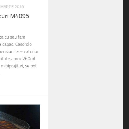
 MARTIE 2018
ituri M4095
ta cu sau fara
a capac. Caserole
mensiunile: – exterior
tate aprox.260ml
miniprajituri, se pot
.